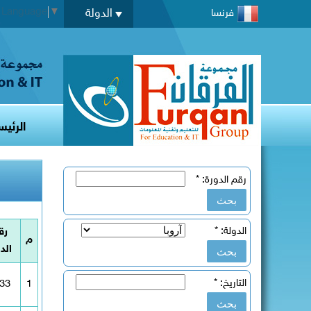
t Language
▼
الدولة
فرنسا
الرئيس
رقم الدورة:
*
الدولة:
*
رق
م
الد
التاريخ:
*
33
1