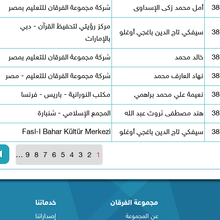
38
أمل محمد زكى الإسداوى
شركة مجموعة الفرقان للتعليم بمصر
مركز رؤيتي لتحفيظ القرآن - دبي
38
سيفكي تاج الدين باغجي أوغلو
بالإمارات
38
خالد محمد
شركة مجموعة الفرقان للتعليم بمصر
38
نهاد العارف محمد
شركة مجموعة الفرقان للتعليم - مصر
38
نعيمة علي محمد براهمي
مكتب النورانية - باريس - فرنسا
38
هند مصطفى ثروت عبد الله
المجمع الإسلامي - شنبارة
38
سيفكي تاج الدين باغجي أوغلو
Fasl-I Bahar Kültür Merkezi
…
9
8
7
6
5
4
3
2
1
مجموعة الفرقان
خدماتنا
عن المجموعة
إصداراتنا