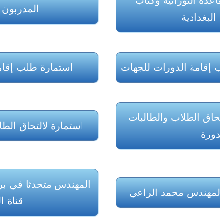
اعدة النورانية وكتاب
المدربون 
البغدادية
إقامة الدورات للجهات
استمارة طلب إقام
حاق الطلاب والطالبات
استمارة لالتحاق الطل
دورة
المهندس متحدثا في برن
المهندس محمد الراعي
قناة ا