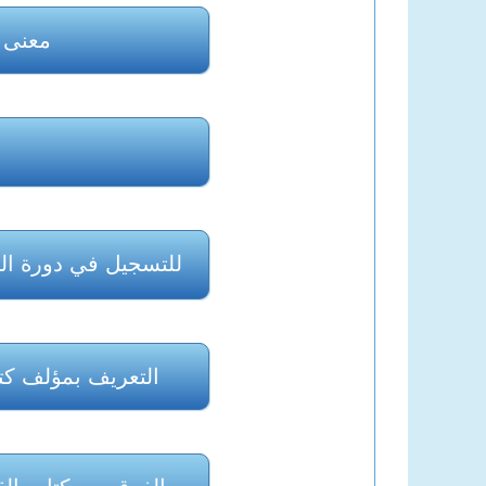
معنى 
للتسجيل في دورة الق
التعريف بمؤلف كتا